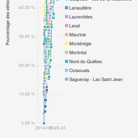
Pourcentage des véhicules électriques
de VÉ
40.00 %
Lanaudière
par
Laurentides
citoyen
Laval
Mauricie
30.00 %
15 villes
Montérégie
plus haut
Montréal
pourcentage
de VÉ
Nord-du-Québec
20.00 %
Outaouais
20
Saguenay - Lac-Saint-Jean
modèles
les plus
10.00 %
populaires
20 meilleurs
0.00 %
progressions
2014-08
2026-03
dernière