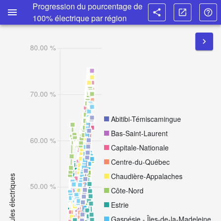
Progression du pourcentage de
menu
share
open_in_new
help_outline
100% électrique par région
chevron_right
Distribution
80.00 %
géographique
15
70.00 %
villes
avec
Abitibi-Témiscamingue
le
plus
Bas-Saint-Laurent
60.00 %
de
Capitale-Nationale
VÉ
Centre-du-Québec
Chaudière-Appalaches
15
50.00 %
Côte-Nord
villes
Estrie
avec le
plus
Gaspésie - Îles-de-la-Madeleine